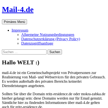
Zum
Mail-4.de
Inhalt
springen
Suchen
Primäres Menü
Impressum
Allgemeine Nutzungsbedingungen
Datenschutzerklärung (Privacy Policy)
Datenzugriffsanfrage
Suchen
nach:
Hallo WELT :)
mail-4.de ist ein Gemeinschaftsprojekt von Privatpersonen zur
Realisierung von Mail- und Webservices für den privaten Gebrauch.
Es werden außerhalb des privaten Bereichs keinerlei
Dienstleistungen angeboten.
Sollten Sie über die Domain reitz-residence.de oder mokra-zabka.de
hierher gelangt sein: diese Domains werden nur für Email genutzt.
Sämtliche hier zu findenden Informationen über mail-4.de gelten
auch für reitz-residence.de.